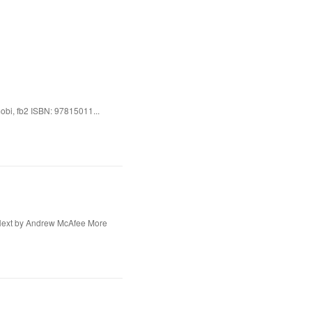
bi, fb2 ISBN: 97815011...
Next by Andrew McAfee More