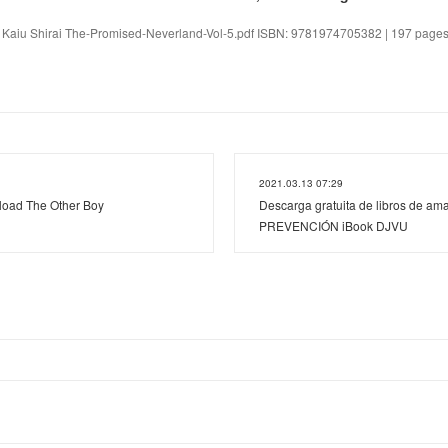
. Kaiu Shirai The-Promised-Neverland-Vol-5.pdf ISBN: 9781974705382 | 197 pages
2021.03.13 07:29
load The Other Boy
Descarga gratuita de libros de 
PREVENCIÓN iBook DJVU