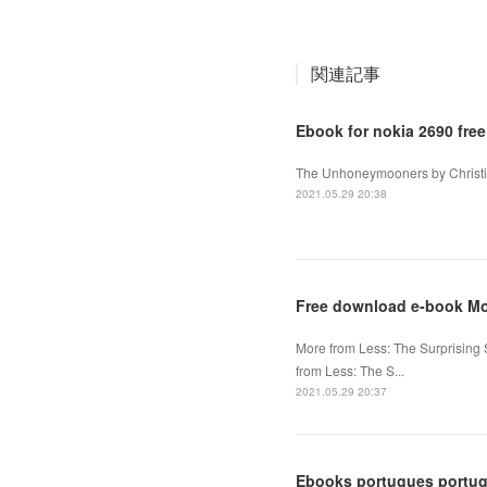
関連記事
Ebook for nokia 2690 fre
The Unhoneymooners by Christin
2021.05.29 20:38
Free download e-book Mo
More from Less: The Surprisin
from Less: The S...
2021.05.29 20:37
Ebooks portugues portuga