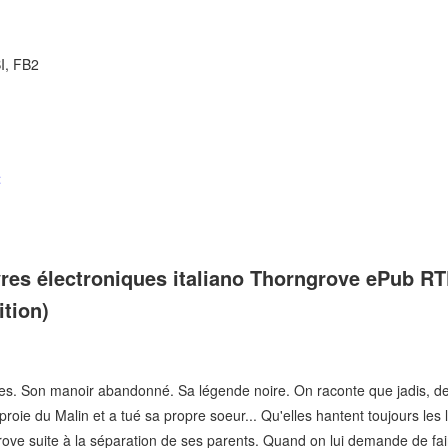
I, FB2
t
ivres électroniques italiano Thorngrove ePub R
ition)
nes. Son manoir abandonné. Sa légende noire. On raconte que jadis, de
 proie du Malin et a tué sa propre soeur... Qu'elles hantent toujours les 
e suite à la séparation de ses parents. Quand on lui demande de faire 