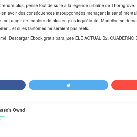
apprendre plus, pense tout de suite à la légende urbaine de Thorngrove.
bien avoir des conséquences insoupçonnées,menaçant la santé mentale 
e met à agir de manière de plus en plus inquiétante, Madeline se dema
ller... et si les fantômes ne seraient pas réels.
t aimé: Descargar Ebook gratis para j2ee ELE ACTUAL B2. CUADERN
asse's Ownd
ー