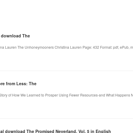
e download The
a Lauren The Unhoneymooners Christina Lauren Page: 432 Format: pdf, ePub, mo
re from Less: The
g Story of How We Learned to Prosper Using Fewer Resources-and What Happens 
l download The Promised Neverland, Vol. 5 in English