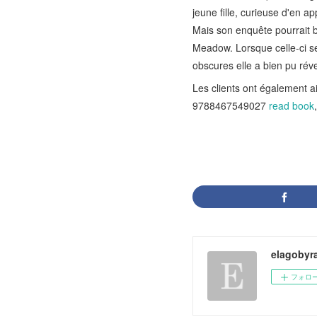
jeune fille, curieuse d'en 
Mais son enquête pourrait 
Meadow. Lorsque celle-ci s
obscures elle a bien pu révei
Les clients ont égalemen
9788467549027
read book
,
elagobyr
フォロ